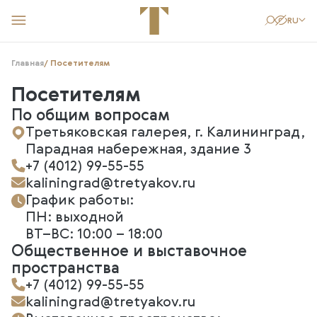
RU
Главная
/ Посетителям
КУПИТЬ БИЛЕТ
СТАТЬ ДРУГОМ
КАК ДОБРАТЬСЯ
Посетителям
Посетителям
По общим вопросам
Выставки
Третьяковская галерея, г. Калининград,
Творческие мастерские
Парадная набережная, здание 3
События
+7 (4012) 99-55-55
Образование
kaliningrad@tretyakov.ru
Новости
График работы:
Поддержать музей
ПН: выходной
О филиале
ВТ–ВС: 10:00 – 18:00
Общественное и выставочное
пространства
+7 (4012) 99-55-55
kaliningrad@tretyakov.ru