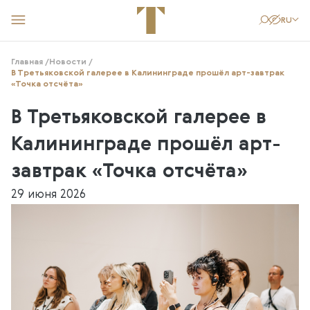
RU
Главная /
Новости /
КУПИТЬ БИЛЕТ
СТАТЬ ДРУГОМ
КАК ДОБРАТЬСЯ
В Третьяковской галерее в Калининграде прошёл арт-завтрак
«Точка отсчёта»
Посетителям
В Третьяковской галерее в
Выставки
Творческие мастерские
Калининграде прошёл арт-
События
Образование
завтрак «Точка отсчёта»
Новости
29 июня 2026
Поддержать музей
О филиале