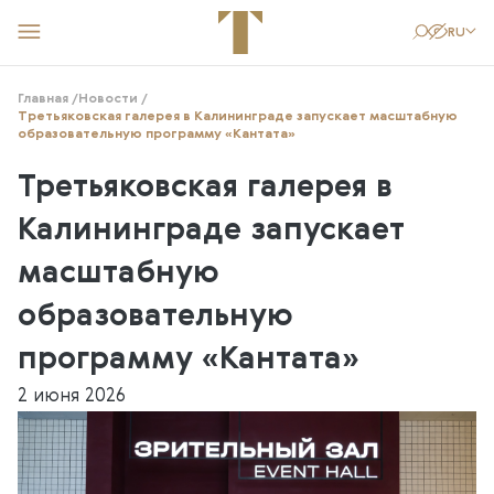
RU
Главная /
Новости /
КУПИТЬ БИЛЕТ
СТАТЬ ДРУГОМ
КАК ДОБРАТЬСЯ
Третьяковская галерея в Калининграде запускает масштабную
образовательную программу «Кантата»
Посетителям
Третьяковская галерея в
Выставки
Творческие мастерские
Калининграде запускает
События
Образование
масштабную
Новости
образовательную
Поддержать музей
О филиале
программу «Кантата»
2 июня 2026